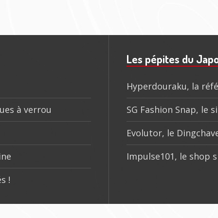
4
Les pépites du Jap
Hyperdouraku, la réfé
ques à verrou
SG Fashion Snap, le si
Evolutor, le Dingchave
ine
Impulse101, le shop s
s !