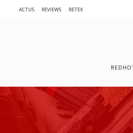
Menu
Aller
ACTUS
REVIEWS
RETEX
au
du
contenu
haut
REDHO
FIL
D'ARIANE