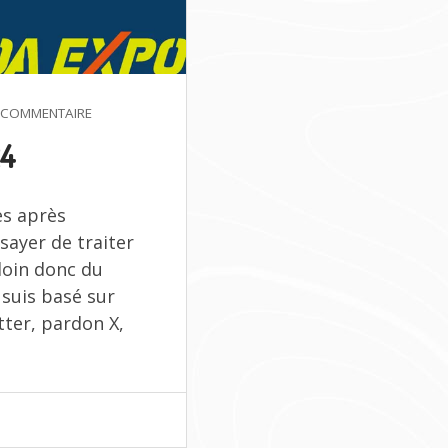
SUR
 COMMENTAIRE
MOA
24
TAIWAN
2024
es après
ssayer de traiter
loin donc du
 suis basé sur
tter, pardon X,
WAN