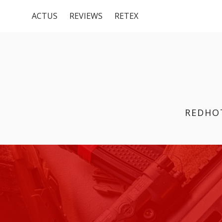
Menu
Aller
ACTUS
REVIEWS
RETEX
au
du
contenu
haut
REDHO
FIL
D'ARIANE