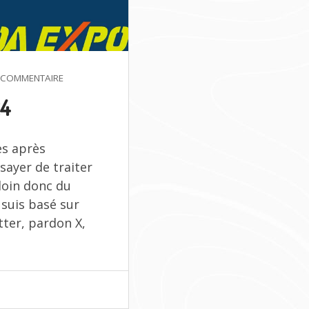
SUR
 COMMENTAIRE
MOA
24
TAIWAN
2024
es après
ssayer de traiter
loin donc du
 suis basé sur
tter, pardon X,
WAN