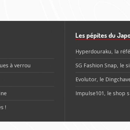
4
Les pépites du Jap
Hyperdouraku, la réfé
ques à verrou
SG Fashion Snap, le si
Evolutor, le Dingchave
ine
Impulse101, le shop s
s !