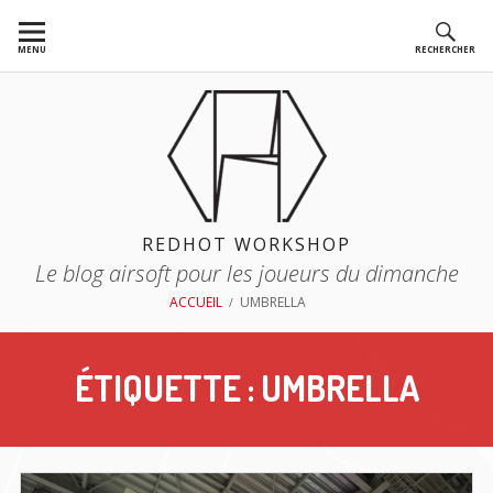
Aller
au
MENU
RECHERCHER
contenu
REDHOT WORKSHOP
Le blog airsoft pour les joueurs du dimanche
FIL
ACCUEIL
UMBRELLA
D'ARIANE
ÉTIQUETTE :
UMBRELLA