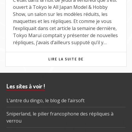
C’était dans la nuit de jeudi à vendredi que s’est
ouvert à Tokyo le All Japan Model & Hobby
Show, un salon sur les modèles réduits, les
maquettes et les répliques. Et comme je vous
l’expliquait dans cet article la semaine dernière,
Tokyo Marui comptait y présenter de nouvelles
répliques, j’avais d’ailleurs supputé qu’il y…
NOUVEAUTÉS
LIRE LA SUITE DE
TOKYO
MARUI
POUR
FIN
Barre
Les sites à voir !
2017
subsidiaire
L’antre du dingo, le blog de l’airsoft
Sniperland, le pilier francophone des répliques à
verrou