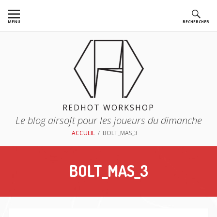
Aller
au
MENU
RECHERCHER
contenu
REDHOT WORKSHOP
Le blog airsoft pour les joueurs du dimanche
FIL
ACCUEIL
BOLT_MAS_3
D'ARIANE
BOLT_MAS_3