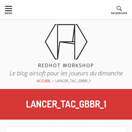
Aller
au
MENU
RECHERCHER
contenu
REDHOT WORKSHOP
Le blog airsoft pour les joueurs du dimanche
FIL
ACCUEIL
LANCER_TAC_GBBR_1
D'ARIANE
LANCER_TAC_GBBR_1