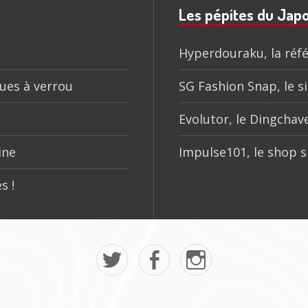
Les pépites du Jap
Hyperdouraku, la réfé
ques à verrou
SG Fashion Snap, le si
Evolutor, le Dingchave
ine
Impulse101, le shop s
s !
Mon
La
Mon
twitter
page
instagram
Tokyo