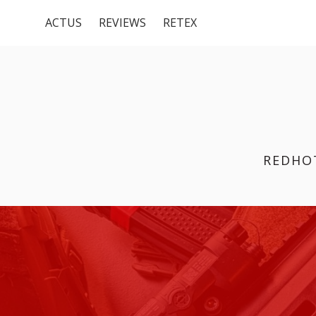
Menu
Aller
ACTUS
REVIEWS
RETEX
au
du
contenu
haut
REDHO
FIL
D'ARIANE