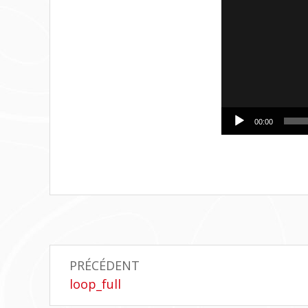
00:00
Navigation
PRÉCÉDENT
de
Article
loop_full
précédent