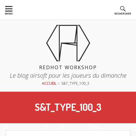
Aller
au
MENU
RECHERCHER
contenu
REDHOT WORKSHOP
Le blog airsoft pour les joueurs du dimanche
FIL
ACCUEIL
S&T_TYPE_100_3
D'ARIANE
S&T_TYPE_100_3