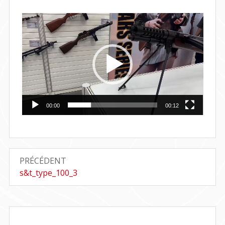
Lecteur
vidéo
00:00
00:12
Navigation
PRÉCÉDENT
de
Article
s&t_type_100_3
précédent
l’article
: