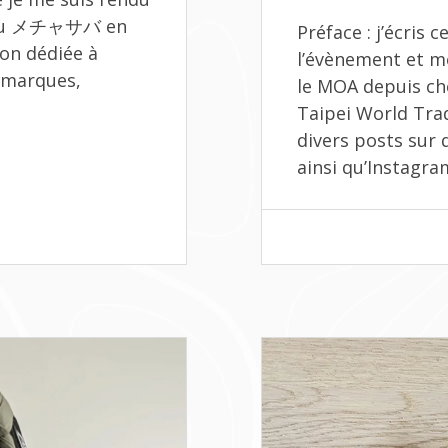
OSAKA
 (ou メチャサバ en
Préface : j’écris
2025
ion dédiée à
l’évènement et mon
, marques,
le MOA depuis che
Taipei World Trad
divers posts sur 
ainsi qu’Instagra