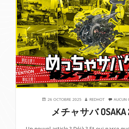
PUBLIÉ
AUTEUR
26 OCTOBRE 2025
REDHOT
AUCUN 
LE
メチャサバ OSAKA 
Un nouvel article ? Déjà ? Et oui parce qu