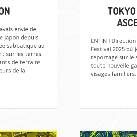
L’AIRSOFT
LE
PON
TOKYO 
AU
JAPON
ASC
’avais envie de
 le Japon depuis
ENFIN ! Direction
ée sabbatique au
Festival 2025 où j
t sur les terres
reportage sur l
ants de terrains
toute nouvelle g
eurs de la
visages familiers.