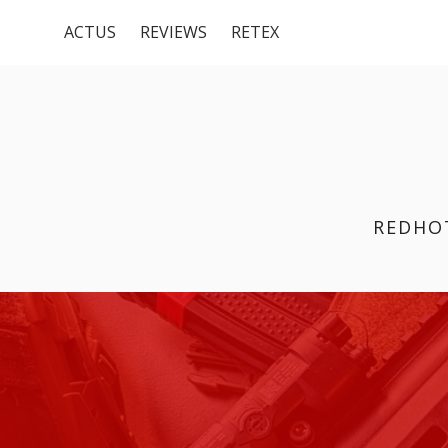
Menu
Aller
ACTUS
REVIEWS
RETEX
au
du
contenu
haut
REDHO
FIL
D'ARIANE