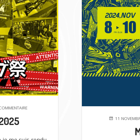
SUR
COMMENTAIRE
メ
2025
PUBLIÉ
11 NOVEMBR
チ
LE
ャ
M
サ
e je me suis rendu
バ