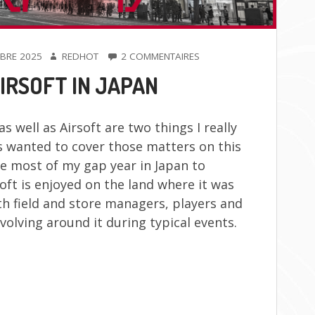
AUTEUR
SUR
BRE 2025
REDHOT
2 COMMENTAIRES
AIRSOFT
IRSOFT IN JAPAN
IN
JAPAN
s well as Airsoft are two things I really
s wanted to cover those matters on this
e most of my gap year in Japan to
oft is enjoyed on the land where it was
h field and store managers, players and
volving around it during typical events.