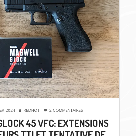
AUTEUR
SUR
IER 2024
REDHOT
2 COMMENTAIRES
[CUSTOM]
GLOCK 45 VFC: EXTENSIONS
GLOCK
45
URS TTI ET TENTATIVE DE
VFC: