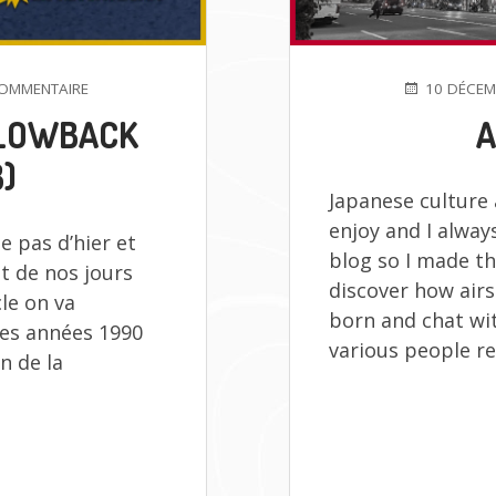
SUR
PUBLIÉ
OMMENTAIRE
10 DÉCEM
L’AVÈNEMENT
LE
BLOWBACK
A
DES
GAS
B)
BLOWBACK
Japanese culture a
PISTOLS
(OU
enjoy and I alway
e pas d’hier et
GBB)
blog so I made th
t de nos jours
discover how airs
cle on va
born and chat wit
des années 1990
various people re
n de la