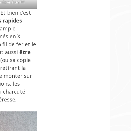
r fixer à un PC
Et bien c’est
s rapides
z ample
nés en X
il de fer et le
ut aussi
être
(ou sa copie
retirant la
le monter sur
ons, les
ai charcuté
éresse.