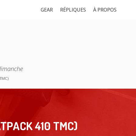
GEAR
RÉPLIQUES
À PROPOS
 dimanche
TMC)
ATPACK 410 TMC)