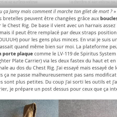
nt et sa surface velcros
Le derrière et son velcros pou
au ça Jamy mais comment il marche ton gilet de mort ?
» 
es bretelles peuvent être changées grâce aux
boucle
 le Chest Rig. De base il vient avec un harnais asse
 mais il peut être remplacé par deux straps position
DUUUH) pour les gens plus minces. En vrai je suis un f
passait quand même bien sur moi. La plateforme pe
 porte plaque
comme le LV-119 de Spiritus System 
hter Plate Carrier) via les deux fastex du haut et en 
ale au dos du Chest Rig. J’ai essayé mais essayé de 
 ça ne passe malheureusement pas sans modificati
 sont plus petites. Du coup j’ai sorti les outils et j’
ier, je prépare un post dessus pour ceux que ça int