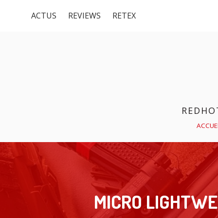
Menu
Aller
ACTUS
REVIEWS
RETEX
au
du
contenu
haut
REDHO
FIL
ACCUE
D'ARIANE
MICRO LIGHTWEI