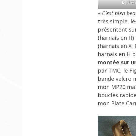
Le deva
«
C’est bien be
très simple, l
présentent sur
(harnais en H)
(harnais en X, 
harnais en H 
montée sur un
par TMC, le Fig
bande velcro m
mon MP20 mais
boucles rapides
mon Plate Carr