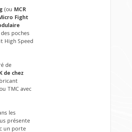
g
(ou
MCR
Micro Fight
dulaire
e des poches
it High Speed
ré de
 de chez
bricant
 ou TMC avec
ans les
ous présente
ec un porte