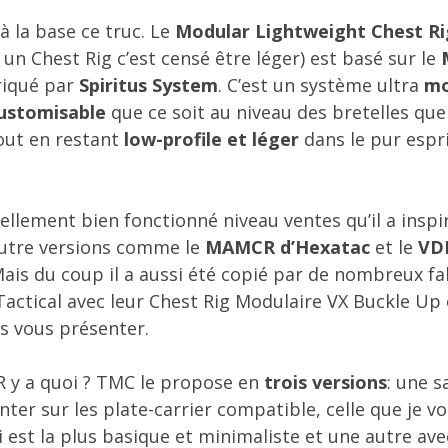
à la base ce truc. Le
Modular Lightweight Chest Ri
un Chest Rig c’est censé être léger) est basé sur le
iqué par
Spiritus System
. C’est un système ultra
mo
ustomisable
que ce soit au niveau des bretelles qu
out en restant
low-profile et léger
dans le pur espr
ellement bien fonctionné niveau ventes qu’il a inspi
utre versions comme le
MAMCR d’Hexatac
et le
VDK
Mais du coup il a aussi été copié par de nombreux fa
actical avec leur Chest Rig Modulaire VX Buckle Up
is vous présenter.
R y a quoi ? TMC le propose en
trois versions
: une s
nter sur les plate-carrier compatible, celle que je v
i est la plus basique et minimaliste et une autre av