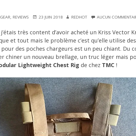
PUBLIÉ
PUBLIÉ
AUTEUR
GEAR
,
REVIEWS
23 JUIN 2018
REDHOT
AUCUN COMMENTAI
DANS
LE
 j’étais très content d’avoir acheté un Kriss Vector K
que et tout mais le problème c’est qu’elle utilise de
 pour des poches chargeurs est un peu chiant. Du co
ller chiner un nouveau brellage, un truc léger mais po
dular Lightweight Chest Rig
de chez
TMC
!