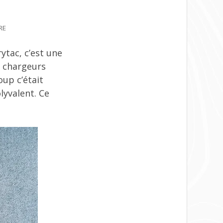
SUR
RE
MICRO
LIGHTWEIGHT
rytac, c’est une
CHEST
s chargeurs
RIG
TMC
up c’était
(ET
lyvalent. Ce
FLATPACK
410
TMC)