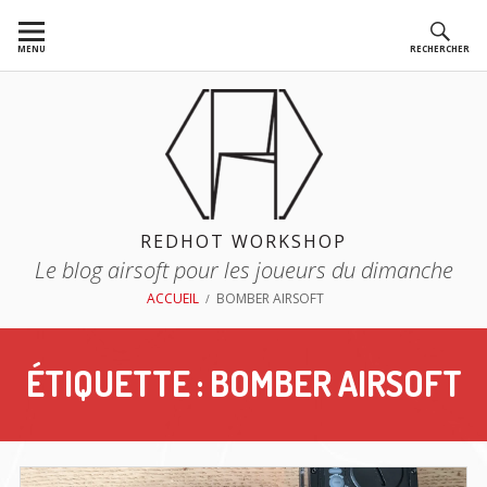
Aller
au
MENU
RECHERCHER
contenu
REDHOT WORKSHOP
Le blog airsoft pour les joueurs du dimanche
FIL
ACCUEIL
BOMBER AIRSOFT
D'ARIANE
ÉTIQUETTE :
BOMBER AIRSOFT