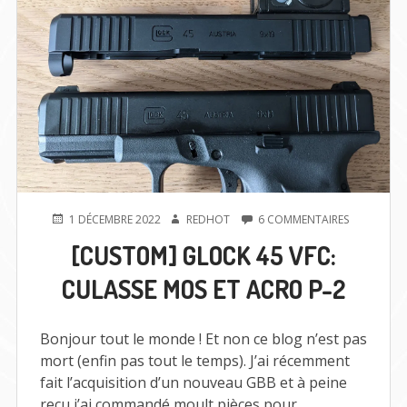
PUBLIÉ
AUTEUR
SUR
1 DÉCEMBRE 2022
REDHOT
6 COMMENTAIRES
LE
[CUSTOM]
[CUSTOM] GLOCK 45 VFC:
GLOCK
45
CULASSE MOS ET ACRO P-2
VFC:
CULASSE
MOS
ET
Bonjour tout le monde ! Et non ce blog n’est pas
ACRO
mort (enfin pas tout le temps). J’ai récemment
P-
fait l’acquisition d’un nouveau GBB et à peine
2
reçu j’ai commandé moult pièces pour