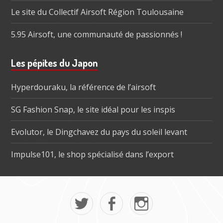
Le site du Collectif Airsoft Région Toulousaine
5.95 Airsoft, une communauté de passionnés !
Les pépites du Japon
Hyperdouraku, la référence de l’airsoft
SG Fashion Snap, le site idéal pour les inspis
Evolutor, le Dingchavez du pays du soleil levant
Impulse101, le shop spécialisé dans l’export
Menu
Mon
La
Mon
social
twitter
page
instagram
dans
Tokyo