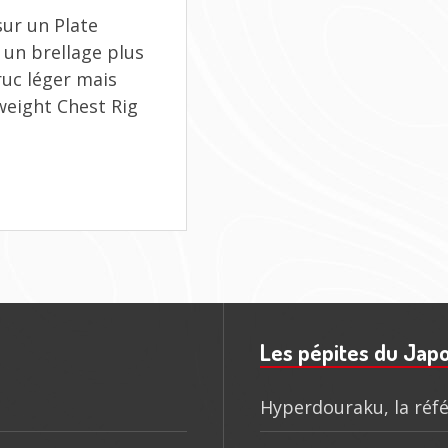
(ET
sur un Plate
FLATPACK
410
 un brellage plus
TMC)
ruc léger mais
tweight Chest Rig
Les pépites du Jap
Hyperdouraku, la réfé