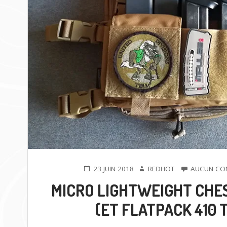
PUBLIÉ
AUTEUR
23 JUIN 2018
REDHOT
AUCUN CO
LE
MICRO LIGHTWEIGHT CHES
(ET FLATPACK 410 