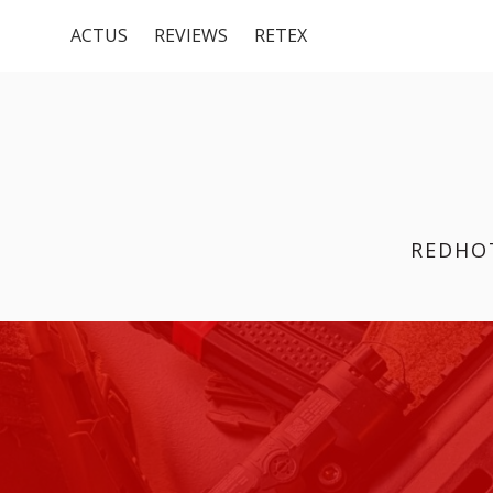
Menu
Aller
ACTUS
REVIEWS
RETEX
au
du
contenu
haut
REDHO
FIL
D'ARIANE