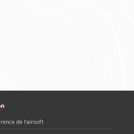
on
rence de l’airsoft