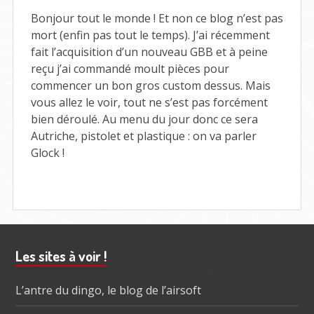
MOS
ET
Bonjour tout le monde ! Et non ce blog n’est pas
ACRO
mort (enfin pas tout le temps). J’ai récemment
P-
fait l’acquisition d’un nouveau GBB et à peine
2
reçu j’ai commandé moult pièces pour
commencer un bon gros custom dessus. Mais
vous allez le voir, tout ne s’est pas forcément
bien déroulé. Au menu du jour donc ce sera
Autriche, pistolet et plastique : on va parler
Glock !
Barre
Les sites à voir !
subsidiaire
L’antre du dingo, le blog de l’airsoft