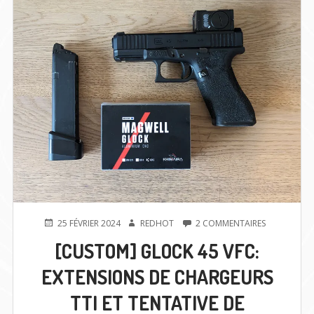
PUBLIÉ
AUTEUR
SUR
25 FÉVRIER 2024
REDHOT
2 COMMENTAIRES
LE
[CUSTOM]
[CUSTOM] GLOCK 45 VFC:
GLOCK
45
EXTENSIONS DE CHARGEURS
VFC:
EXTENSIONS
TTI ET TENTATIVE DE
DE
CHARGEURS