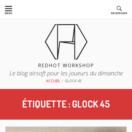
Aller
au
MENU
RECHERCHER
contenu
REDHOT WORKSHOP
Le blog airsoft pour les joueurs du dimanche
FIL
ACCUEIL
GLOCK 45
D'ARIANE
ÉTIQUETTE :
GLOCK 45