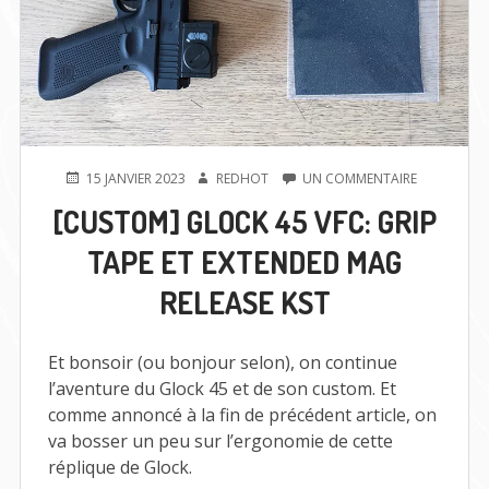
PUBLIÉ
AUTEUR
SUR
15 JANVIER 2023
REDHOT
UN COMMENTAIRE
LE
[CUSTOM]
[CUSTOM] GLOCK 45 VFC: GRIP
GLOCK
45
TAPE ET EXTENDED MAG
VFC:
GRIP
RELEASE KST
TAPE
ET
EXTENDED
MAG
Et bonsoir (ou bonjour selon), on continue
RELEASE
l’aventure du Glock 45 et de son custom. Et
KST
comme annoncé à la fin de précédent article, on
va bosser un peu sur l’ergonomie de cette
réplique de Glock.