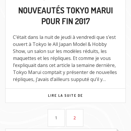
NOUVEAUTÉS
NOUVEAUTÉS TOKYO MARUI
TOKYO
MARUI
POUR FIN 2017
POUR
FIN
2017
C’était dans la nuit de jeudi à vendredi que s’est
ouvert à Tokyo le All Japan Model & Hobby
Show, un salon sur les modèles réduits, les
maquettes et les répliques. Et comme je vous
l’expliquait dans cet article la semaine dernière,
Tokyo Marui comptait y présenter de nouvelles
répliques, j’avais d’ailleurs supputé qu’il y…
NOUVEAUTÉS
LIRE LA SUITE DE
TOKYO
MARUI
Pagination
POUR
FIN
PAGE
PAGE
1
2
2017
des