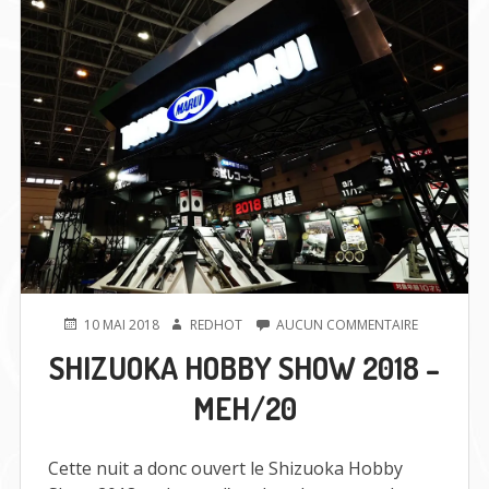
PUBLIÉ
AUTEUR
SUR
10 MAI 2018
REDHOT
AUCUN COMMENTAIRE
LE
SHIZUOKA
SHIZUOKA HOBBY SHOW 2018 –
HOBBY
SHOW
MEH/20
2018
–
MEH/20
Cette nuit a donc ouvert le Shizuoka Hobby