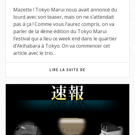
PLUIE
DE
Mazette ! Tokyo Marui nous avait annoncé du
NOUVEAUTÉS
lourd avec son teaser, mais on ne s’attendait
pas à ça ! Comme vous l’aurez compris, on va
parler de la 4ème édition du Tokyo Marui
Festival qui a lieu ce week end dans le quartier
d’Akihabara à Tokyo. On va commencer cet
article avec le trio…
TOKYO
LIRE LA SUITE DE
MARUI
FESTIVAL
–
LA
PLUIE
DE
NOUVEAUTÉS