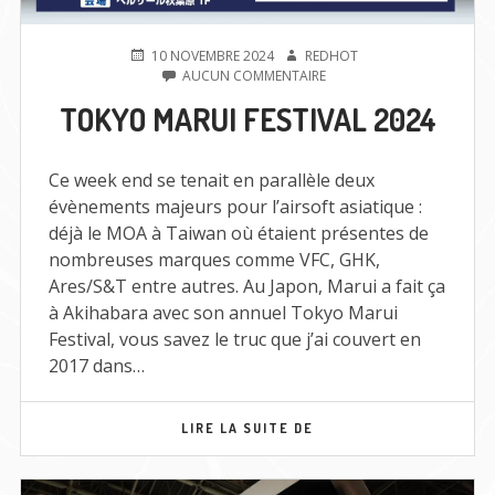
PUBLIÉ
AUTEUR
10 NOVEMBRE 2024
REDHOT
LE
SUR
AUCUN COMMENTAIRE
TOKYO
TOKYO MARUI FESTIVAL 2024
MARUI
FESTIVAL
2024
Ce week end se tenait en parallèle deux
évènements majeurs pour l’airsoft asiatique :
déjà le MOA à Taiwan où étaient présentes de
nombreuses marques comme VFC, GHK,
Ares/S&T entre autres. Au Japon, Marui a fait ça
à Akihabara avec son annuel Tokyo Marui
Festival, vous savez le truc que j’ai couvert en
2017 dans…
TOKYO
LIRE LA SUITE DE
MARUI
FESTIVAL
2024