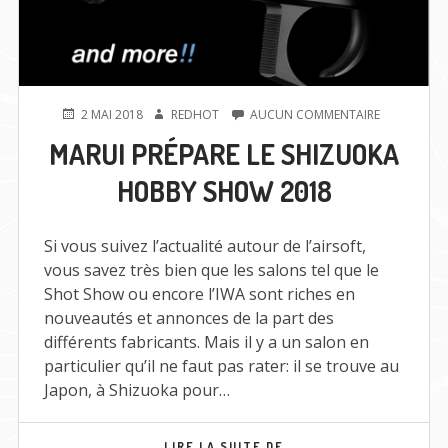
PUBLIÉ
AUTEUR
SUR
2 MAI 2018
REDHOT
AUCUN COMMENTAIRE
LE
MARUI
MARUI PRÉPARE LE SHIZUOKA
PRÉPARE
LE
HOBBY SHOW 2018
SHIZUOKA
HOBBY
SHOW
2018
Si vous suivez l’actualité autour de l’airsoft,
vous savez très bien que les salons tel que le
Shot Show ou encore l’IWA sont riches en
nouveautés et annonces de la part des
différents fabricants. Mais il y a un salon en
particulier qu’il ne faut pas rater: il se trouve au
Japon, à Shizuoka pour…
MARUI
LIRE LA SUITE DE