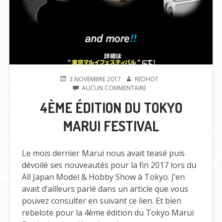
PUBLIÉ
AUTEUR
3 NOVEMBRE 2017
REDHOT
LE
SUR
AUCUN COMMENTAIRE
4ÈME
4ÈME ÉDITION DU TOKYO
ÉDITION
DU
MARUI FESTIVAL
TOKYO
MARUI
FESTIVAL
Le mois dernier Marui nous avait teasé puis
dévoilé ses nouveautés pour la fin 2017 lors du
All Japan Model & Hobby Show à Tokyo. J’en
avait d’ailleurs parlé dans un article que vous
pouvez consulter en suivant ce lien. Et bien
rebelote pour la 4ème édition du Tokyo Marui