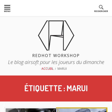
Aller
au
MENU
RECHERCHER
contenu
REDHOT WORKSHOP
Le blog airsoft pour les joueurs du dimanche
FIL
ACCUEIL
MARUI
D'ARIANE
ÉTIQUETTE :
MARUI