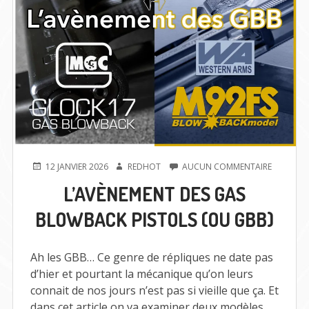
PUBLIÉ
AUTEUR
SUR
12 JANVIER 2026
REDHOT
AUCUN COMMENTAIRE
LE
L’AVÈNE
L’AVÈNEMENT DES GAS
DES
GAS
BLOWBACK PISTOLS (OU GBB)
BLOWBA
PISTOLS
(OU
GBB)
Ah les GBB… Ce genre de répliques ne date pas
d’hier et pourtant la mécanique qu’on leurs
connait de nos jours n’est pas si vieille que ça. Et
dans cet article on va examiner deux modèles