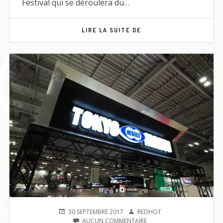
Festival qui se déroulera du…
4ÈME
LIRE LA SUITE DE
ÉDITION
DU
TOKYO
MARUI
FESTIVAL
PUBLIÉ
AUTEUR
30 SEPTEMBRE 2017
REDHOT
LE
SUR
AUCUN COMMENTAIRE