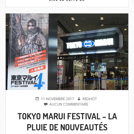
PRÉPARE
LE
SHIZUOKA
HOBBY
SHOW
2018
PUBLIÉ
AUTEUR
11 NOVEMBRE 2017
REDHOT
LE
SUR
AUCUN COMMENTAIRE
TOKYO
TOKYO MARUI FESTIVAL – LA
MARUI
FESTIVAL
PLUIE DE NOUVEAUTÉS
–
LA