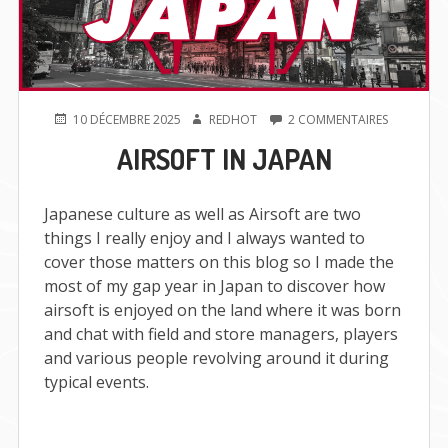
PUBLIÉ
AUTEUR
SUR
10 DÉCEMBRE 2025
REDHOT
2 COMMENTAIRES
LE
AIRSOFT
AIRSOFT IN JAPAN
IN
JAPAN
Japanese culture as well as Airsoft are two
things I really enjoy and I always wanted to
cover those matters on this blog so I made the
most of my gap year in Japan to discover how
airsoft is enjoyed on the land where it was born
and chat with field and store managers, players
and various people revolving around it during
typical events.