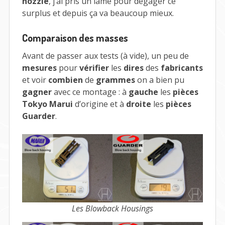
nozzle
, j’ai pris un lame pour dégager ce
surplus et depuis ça va beaucoup mieux.
Comparaison des masses
Avant de passer aux tests (à vide), un peu de
mesures
pour
vérifier
les
dires
des
fabricants
et voir
combien
de
grammes
on a bien pu
gagner
avec ce montage : à
gauche
les
pièces
Tokyo Marui
d’origine et à
droite
les
pièces
Guarder
.
Les Blowback Housings