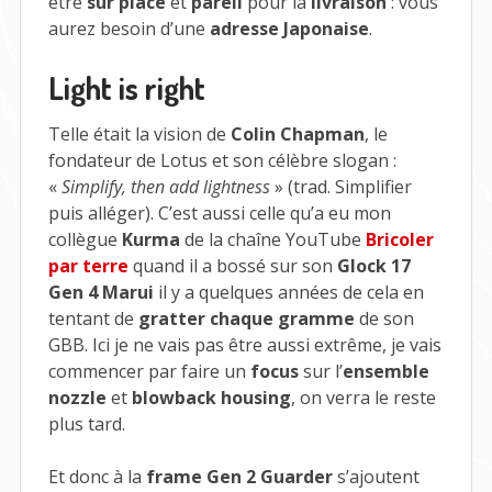
être
sur place
et
pareil
pour la
livraison
: vous
aurez besoin d’une
adresse Japonaise
.
Light is right
Telle était la vision de
Colin Chapman
, le
fondateur de Lotus et son célèbre slogan :
«
Simplify, then add lightness
» (trad. Simplifier
puis alléger). C’est aussi celle qu’a eu mon
collègue
Kurma
de la chaîne YouTube
Bricoler
par terre
quand il a bossé sur son
Glock 17
Gen 4 Marui
il y a quelques années de cela en
tentant de
gratter chaque gramme
de son
GBB. Ici je ne vais pas être aussi extrême, je vais
commencer par faire un
focus
sur l’
ensemble
nozzle
et
blowback housing
, on verra le reste
plus tard.
Et donc à la
frame Gen 2 Guarder
s’ajoutent