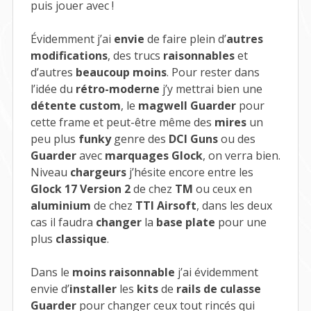
puis jouer avec !
Évidemment j’ai
envie
de faire plein d’
autres
modifications
, des trucs
raisonnables
et
d’autres
beaucoup moins
. Pour rester dans
l’idée du
rétro-moderne
j’y mettrai bien une
détente custom
, le
magwell Guarder
pour
cette frame et peut-être même des
mires
un
peu plus
funky
genre des
DCI Guns
ou des
Guarder
avec
marquages Glock
, on verra bien.
Niveau
chargeurs
j’hésite encore entre les
Glock 17 Version 2
de chez
TM
ou ceux en
aluminium
de chez
TTI Airsoft
, dans les deux
cas il faudra
changer
la
base plate
pour une
plus
classique
.
Dans le
moins raisonnable
j’ai évidemment
envie d’
installer
les
kits
de
rails de culasse
Guarder
pour changer ceux tout rincés qui