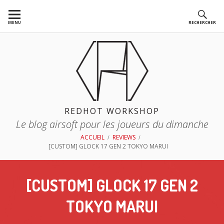
Aller
au
MENU
RECHERCHER
contenu
REDHOT WORKSHOP
Le blog airsoft pour les joueurs du dimanche
FIL
ACCUEIL
REVIEWS
[CUSTOM] GLOCK 17 GEN 2 TOKYO MARUI
D'ARIANE
[CUSTOM] GLOCK 17 GEN 2
TOKYO MARUI