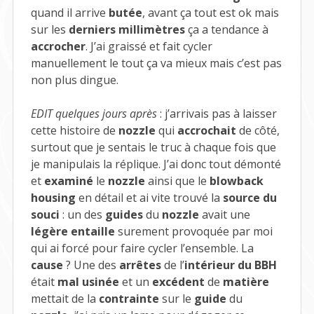
quand il arrive
butée
, avant ça tout est ok mais
sur les
derniers millimètres
ça a tendance à
accrocher
. J’ai graissé et fait cycler
manuellement le tout ça va mieux mais c’est pas
non plus dingue.
EDIT quelques jours après
: j’arrivais pas à laisser
cette histoire de
nozzle
qui
accrochait
de côté,
surtout que je sentais le truc à chaque fois que
je manipulais la réplique. J’ai donc tout démonté
et
examiné
le
nozzle
ainsi que le
blowback
housing
en détail et ai vite trouvé la
source du
souci
: un des
guides
du
nozzle
avait une
légère entaille
surement provoquée par moi
qui ai forcé pour faire cycler l’ensemble. La
cause
? Une des
arrêtes
de l’
intérieur du BBH
était
mal usinée
et un
excédent
de
matière
mettait de la
contrainte
sur le
guide
du