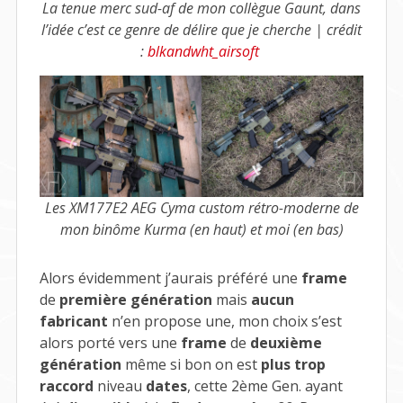
La tenue merc sud-af de mon collègue Gaunt, dans
l’idée c’est ce genre de délire que je cherche | crédit
:
blkandwht_airsoft
Les XM177E2 AEG Cyma custom rétro-moderne de
mon binôme Kurma (en haut) et moi (en bas)
Alors évidemment j’aurais préféré une
frame
de
première génération
mais
aucun
fabricant
n’en propose une, mon choix s’est
alors porté vers une
frame
de
deuxième
génération
même si bon on est
plus trop
raccord
niveau
dates
, cette 2ème Gen. ayant