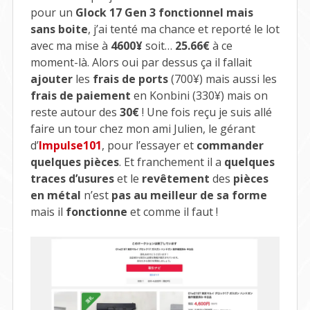
pour un
Glock 17 Gen 3 fonctionnel mais
sans boite
, j’ai tenté ma chance et reporté le lot
avec ma mise à
4600¥
soit…
25.66€
à ce
moment-là. Alors oui par dessus ça il fallait
ajouter
les
frais de ports
(700¥) mais aussi les
frais de paiement
en Konbini (330¥) mais on
reste autour des
30€
! Une fois reçu je suis allé
faire un tour chez mon ami Julien, le gérant
d’
Impulse101
, pour l’essayer et
commander
quelques pièces
. Et franchement il a
quelques
traces d’usures
et le
revêtement
des
pièces
en métal
n’est
pas au meilleur de sa forme
mais il
fonctionne
et comme il faut !