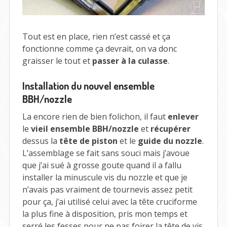
Tout est en place, rien n’est cassé et ça
fonctionne comme ça devrait, on va donc
graisser le tout et
passer à la culasse
.
Installation du nouvel ensemble
BBH/nozzle
La encore rien de bien folichon, il faut
enlever
le
vieil ensemble BBH/nozzle
et
récupérer
dessus la
tête de piston
et le
guide du nozzle
.
L’assemblage se fait sans souci mais j’avoue
que j’ai sué à grosse goute quand il a fallu
installer la minuscule vis du nozzle et que je
n’avais pas vraiment de tournevis assez petit
pour ça, j’ai utilisé celui avec la tête cruciforme
la plus fine à disposition, pris mon temps et
serré les fesses pour ne pas foirer la tête de vis.