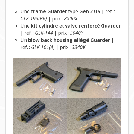
Une
frame Guarder
type
Gen 2 US
| ref. :
GLK-199(BK)
| prix :
8800¥
Une
kit cylindre
et
valve renforcé Guarder
| ref. :
GLK-144
| prix :
5040¥
Un
blow back housing allégé Guarder
|
ref. :
GLK-101(A)
| prix :
3340¥