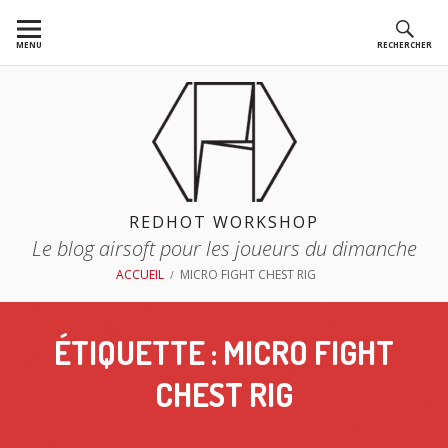
Aller
au
MENU
RECHERCHER
contenu
REDHOT WORKSHOP
Le blog airsoft pour les joueurs du dimanche
FIL
ACCUEIL
MICRO FIGHT CHEST RIG
D'ARIANE
ÉTIQUETTE :
MICRO FIGHT
CHEST RIG