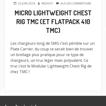
PUBLIÉ
AUTEUR
SUR
23 JUIN 2018
REDHOT
AUCUN COMMENTAIRE
LE
MICRO
MICRO LIGHTWEIGHT CHEST
LIGHTWEI
CHEST
RIG TMC (ET FLATPACK 410
RIG
TMC
TMC)
(ET
FLATPACK
410
TMC)
Les chargeurs long de SMG c’est pénible sur un
Plate Carrier, du coup ce serait bien de trouver
un brellage plus pratique pour ce type de
chargeurs, un truc léger mais polyvalent. Ce
truc c’est le Modular Lightweight Chest Rig de
chez TMC !