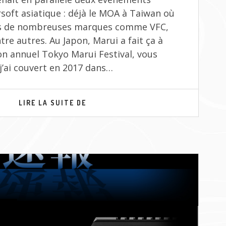
rsoft asiatique : déjà le MOA à Taiwan où
es de nombreuses marques comme VFC,
re autres. Au Japon, Marui a fait ça à
on annuel Tokyo Marui Festival, vous
 j’ai couvert en 2017 dans…
TOKYO
LIRE LA SUITE DE
MARUI
FESTIVAL
2024