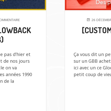
SUR
PUBLIÉ
OMMENTAIRE
26 DÉCEMBR
L’AVÈNEMENT
LE
BLOWBACK
[CUSTOM
DES
GAS
B)
BLOWBACK
PISTOLS
(OU
e pas d’hier et
Ça vous dit un pe
GBB)
t de nos jours
sur un GBB acheté
cle on va
ici avec un ce Gl
des années 1990
petit coup de vieu
n de la