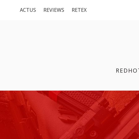
Menu
Aller
ACTUS
REVIEWS
RETEX
au
du
contenu
haut
REDHO
FIL
D'ARIANE