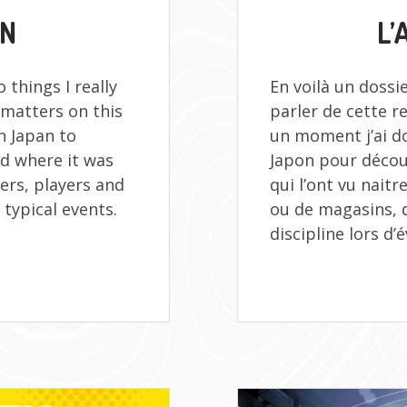
AIRSOFT
LE
AN
L’
IN
JAPAN
 things I really
En voilà un dossie
 matters on this
parler de cette re
n Japan to
un moment j’ai d
nd where it was
Japon pour découv
ers, players and
qui l’ont vu nait
 typical events.
ou de magasins, d
discipline lors d