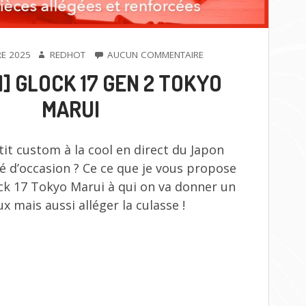
AUTEUR
SUR
E 2025
REDHOT
AUCUN COMMENTAIRE
[CUSTOM]
] GLOCK 17 GEN 2 TOKYO
GLOCK
17
MARUI
GEN
2
TOKYO
tit custom à la cool en direct du Japon
MARUI
 d’occasion ? Ce ce que je vous propose
ock 17 Tokyo Marui à qui on va donner un
x mais aussi alléger la culasse !