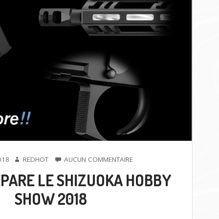
AUTEUR
SUR
018
REDHOT
AUCUN COMMENTAIRE
MARUI
ÉPARE LE SHIZUOKA HOBBY
PRÉPARE
LE
SHOW 2018
SHIZUOKA
HOBBY
SHOW