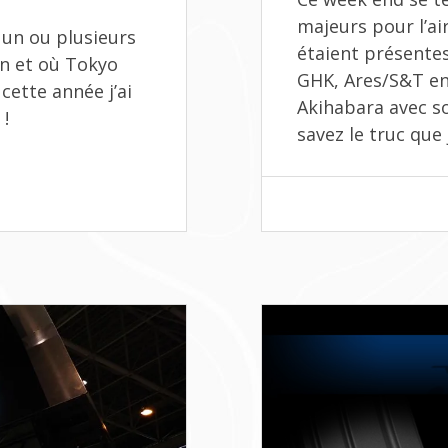
SHOW
majeurs pour l’ai
 un ou plusieurs
2025
étaient présent
:
pon et où Tokyo
J’Y
GHK, Ares/S&T ent
cette année j’ai
ÉTAIS
Akihabara avec s
 !
!
savez le truc que