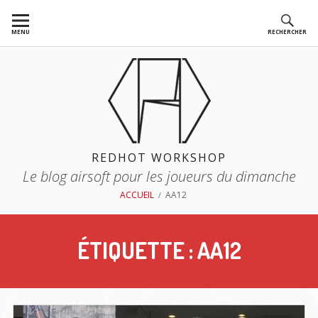
Aller
au
MENU
RECHERCHER
contenu
REDHOT WORKSHOP
Le blog airsoft pour les joueurs du dimanche
FIL
ACCUEIL
AA12
D'ARIANE
ÉTIQUETTE :
AA12