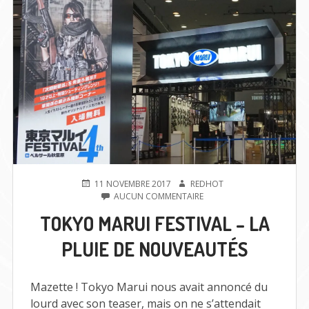
PUBLIÉ
AUTEUR
11 NOVEMBRE 2017
REDHOT
LE
SUR
AUCUN COMMENTAIRE
TOKYO
TOKYO MARUI FESTIVAL – LA
MARUI
FESTIVAL
PLUIE DE NOUVEAUTÉS
–
LA
PLUIE
DE
Mazette ! Tokyo Marui nous avait annoncé du
NOUVEAUTÉS
lourd avec son teaser, mais on ne s’attendait