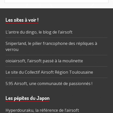
TOKYO
MARUI
POUR
FIN
Barre
Les sites à voir !
2017
subsidiaire
L’antre du dingo, le blog de l’airsoft
Sniperland, le pilier francophone des répliques à
verrou
oioiairsoft, l’airsoft passé à la moulinette
Le site du Collectif Airsoft Région Toulousaine
5.95 Airsoft, une communauté de passionnés !
Les pépites du Japon
Hyperdouraku, la référence de l’airsoft