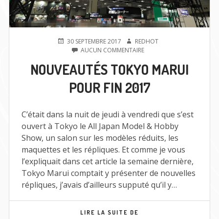
PUBLIÉ
AUTEUR
30 SEPTEMBRE 2017
REDHOT
LE
SUR
AUCUN COMMENTAIRE
NOUVEAUTÉS
NOUVEAUTÉS TOKYO MARUI
TOKYO
MARUI
POUR FIN 2017
POUR
FIN
2017
C’était dans la nuit de jeudi à vendredi que s’est
ouvert à Tokyo le All Japan Model & Hobby
Show, un salon sur les modèles réduits, les
maquettes et les répliques. Et comme je vous
l’expliquait dans cet article la semaine dernière,
Tokyo Marui comptait y présenter de nouvelles
répliques, j’avais d’ailleurs supputé qu’il y…
NOUVEAUTÉS
LIRE LA SUITE DE