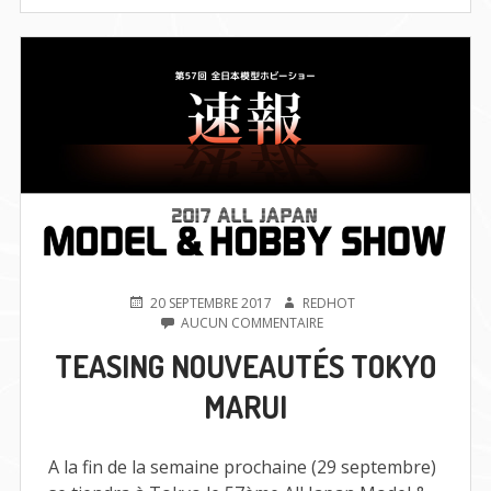
TOKYO
MARUI
POUR
FIN
2017
PUBLIÉ
AUTEUR
20 SEPTEMBRE 2017
REDHOT
LE
SUR
AUCUN COMMENTAIRE
TEASING
TEASING NOUVEAUTÉS TOKYO
NOUVEAUTÉS
TOKYO
MARUI
MARUI
A la fin de la semaine prochaine (29 septembre)