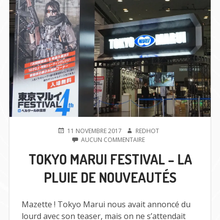
PUBLIÉ
AUTEUR
11 NOVEMBRE 2017
REDHOT
LE
SUR
AUCUN COMMENTAIRE
TOKYO
TOKYO MARUI FESTIVAL – LA
MARUI
FESTIVAL
PLUIE DE NOUVEAUTÉS
–
LA
PLUIE
DE
Mazette ! Tokyo Marui nous avait annoncé du
NOUVEAUTÉS
lourd avec son teaser, mais on ne s’attendait