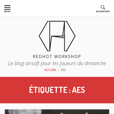
Aller
au
MENU
RECHERCHER
contenu
REDHOT WORKSHOP
Le blog airsoft pour les joueurs du dimanche
FIL
ACCUEIL
AES
D'ARIANE
ÉTIQUETTE :
AES