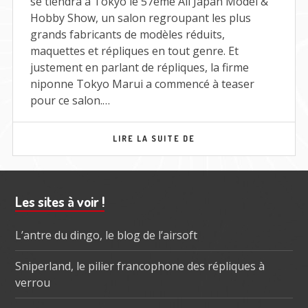
se tiendra à Tokyo le 57ème All Japan Model &
Hobby Show, un salon regroupant les plus
grands fabricants de modèles réduits,
maquettes et répliques en tout genre. Et
justement en parlant de répliques, la firme
niponne Tokyo Marui a commencé à teaser
pour ce salon.…
TEASING
LIRE LA SUITE DE
NOUVEAUTÉS
TOKYO
MARUI
Barre
Les sites à voir !
subsidiaire
L’antre du dingo, le blog de l’airsoft
Sniperland, le pilier francophone des répliques à
verrou