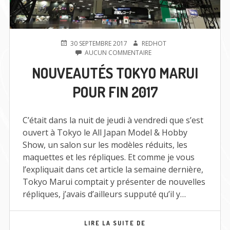
PUBLIÉ
AUTEUR
30 SEPTEMBRE 2017
REDHOT
LE
SUR
AUCUN COMMENTAIRE
NOUVEAUTÉS
NOUVEAUTÉS TOKYO MARUI
TOKYO
MARUI
POUR FIN 2017
POUR
FIN
2017
C’était dans la nuit de jeudi à vendredi que s’est
ouvert à Tokyo le All Japan Model & Hobby
Show, un salon sur les modèles réduits, les
maquettes et les répliques. Et comme je vous
l’expliquait dans cet article la semaine dernière,
Tokyo Marui comptait y présenter de nouvelles
répliques, j’avais d’ailleurs supputé qu’il y…
NOUVEAUTÉS
LIRE LA SUITE DE