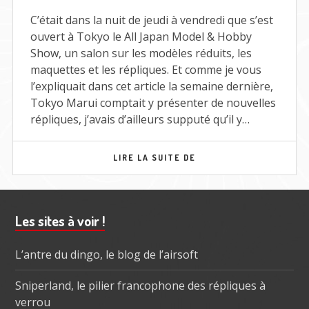
2017
C’était dans la nuit de jeudi à vendredi que s’est
ouvert à Tokyo le All Japan Model & Hobby
Show, un salon sur les modèles réduits, les
maquettes et les répliques. Et comme je vous
l’expliquait dans cet article la semaine dernière,
Tokyo Marui comptait y présenter de nouvelles
répliques, j’avais d’ailleurs supputé qu’il y…
NOUVEAUTÉS
LIRE LA SUITE DE
TOKYO
MARUI
POUR
FIN
Barre
Les sites à voir !
2017
subsidiaire
L’antre du dingo, le blog de l’airsoft
Sniperland, le pilier francophone des répliques à
verrou