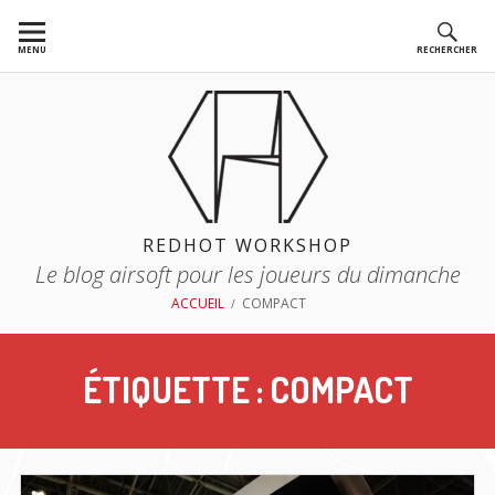
Aller
au
MENU
RECHERCHER
contenu
REDHOT WORKSHOP
Le blog airsoft pour les joueurs du dimanche
FIL
ACCUEIL
COMPACT
D'ARIANE
ÉTIQUETTE :
COMPACT