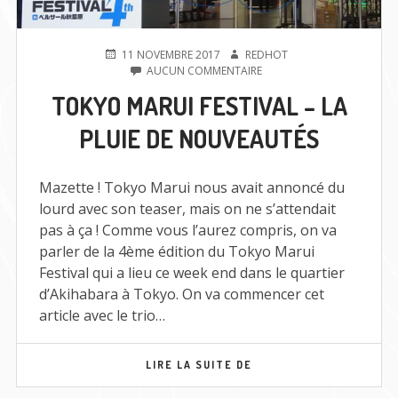
PUBLIÉ
AUTEUR
11 NOVEMBRE 2017
REDHOT
LE
SUR
AUCUN COMMENTAIRE
TOKYO
TOKYO MARUI FESTIVAL – LA
MARUI
FESTIVAL
PLUIE DE NOUVEAUTÉS
–
LA
PLUIE
DE
Mazette ! Tokyo Marui nous avait annoncé du
NOUVEAUTÉS
lourd avec son teaser, mais on ne s’attendait
pas à ça ! Comme vous l’aurez compris, on va
parler de la 4ème édition du Tokyo Marui
Festival qui a lieu ce week end dans le quartier
d’Akihabara à Tokyo. On va commencer cet
article avec le trio…
TOKYO
LIRE LA SUITE DE
MARUI
FESTIVAL