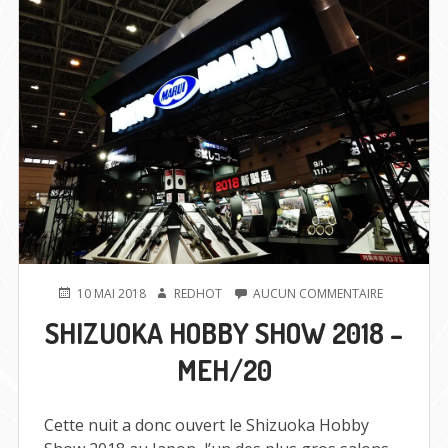
PUBLIÉ
AUTEUR
SUR
10 MAI 2018
REDHOT
AUCUN COMMENTAIRE
LE
SHIZUOKA
SHIZUOKA HOBBY SHOW 2018 –
HOBBY
SHOW
MEH/20
2018
–
MEH/20
Cette nuit a donc ouvert le Shizuoka Hobby