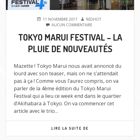
PUBLIÉ
AUTEUR
11 NOVEMBRE 2017
REDHOT
LE
SUR
AUCUN COMMENTAIRE
TOKYO
TOKYO MARUI FESTIVAL – LA
MARUI
FESTIVAL
PLUIE DE NOUVEAUTÉS
–
LA
PLUIE
DE
Mazette ! Tokyo Marui nous avait annoncé du
NOUVEAUTÉS
lourd avec son teaser, mais on ne s’attendait
pas à ça ! Comme vous l’aurez compris, on va
parler de la 4ème édition du Tokyo Marui
Festival qui a lieu ce week end dans le quartier
d’Akihabara à Tokyo. On va commencer cet
article avec le trio…
TOKYO
LIRE LA SUITE DE
MARUI
FESTIVAL