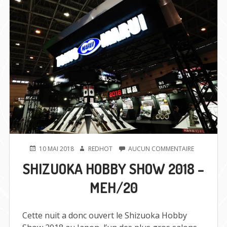
PUBLIÉ
AUTEUR
SUR
10 MAI 2018
REDHOT
AUCUN COMMENTAIRE
LE
SHIZUOKA
SHIZUOKA HOBBY SHOW 2018 –
HOBBY
SHOW
MEH/20
2018
–
MEH/20
Cette nuit a donc ouvert le Shizuoka Hobby