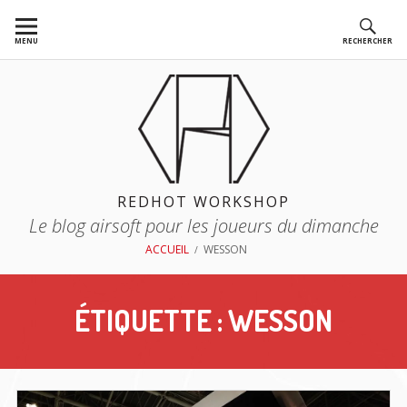
Aller
au
MENU
RECHERCHER
contenu
REDHOT WORKSHOP
Le blog airsoft pour les joueurs du dimanche
FIL
ACCUEIL
WESSON
D'ARIANE
ÉTIQUETTE :
WESSON