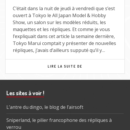
2017
C’était dans la nuit de jeudi à vendredi que s’est
ouvert à Tokyo le All Japan Model & Hobby
Show, un salon sur les modèles réduits, les
maquettes et les répliques. Et comme je vous
l’expliquait dans cet article la semaine dernière,
Tokyo Marui comptait y présenter de nouvelles
répliques, j’avais d’ailleurs supputé qu’il y…
NOUVEAUTÉS
LIRE LA SUITE DE
TOKYO
MARUI
POUR
FIN
Barre
Les sites à voir !
2017
subsidiaire
L’antre du dingo, le blog de l’airsoft
Sniperland, le pilier francophone des répliques à
verrou