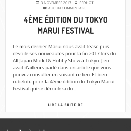
PUBLIÉ
AUTEUR
3 NOVEMBRE 2017
REDHOT
LE
SUR
AUCUN COMMENTAIRE
4ÈME
4ÈME ÉDITION DU TOKYO
ÉDITION
DU
MARUI FESTIVAL
TOKYO
MARUI
FESTIVAL
Le mois dernier Marui nous avait teasé puis
dévoilé ses nouveautés pour la fin 2017 lors du
All Japan Model & Hobby Show à Tokyo. J’en
avait d’ailleurs parlé dans un article que vous
pouvez consulter en suivant ce lien. Et bien
rebelote pour la 4ème édition du Tokyo Marui
Festival qui se déroulera du…
4ÈME
LIRE LA SUITE DE
ÉDITION
DU
TOKYO
MARUI
FESTIVAL