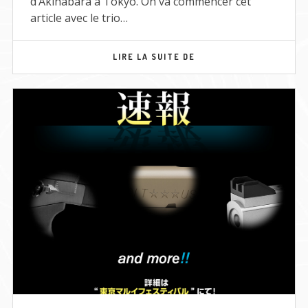
d’Akihabara à Tokyo. On va commencer cet
article avec le trio…
TOKYO
LIRE LA SUITE DE
MARUI
FESTIVAL
–
LA
PLUIE
DE
NOUVEAUTÉS