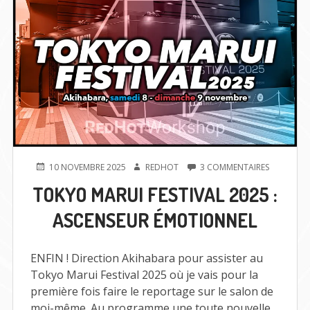
PUBLIÉ
AUTEUR
SUR
10 NOVEMBRE 2025
REDHOT
3 COMMENTAIRES
LE
TOKYO
TOKYO MARUI FESTIVAL 2025 :
MARUI
FESTIVAL
ASCENSEUR ÉMOTIONNEL
2025
:
ASCENSEU
ÉMOTION
ENFIN ! Direction Akihabara pour assister au
Tokyo Marui Festival 2025 où je vais pour la
première fois faire le reportage sur le salon de
moi-même. Au programme une toute nouvelle