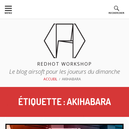
Aller
au
MENU
RECHERCHER
contenu
REDHOT WORKSHOP
Le blog airsoft pour les joueurs du dimanche
FIL
ACCUEIL
AKIHABARA
D'ARIANE
ÉTIQUETTE :
AKIHABARA