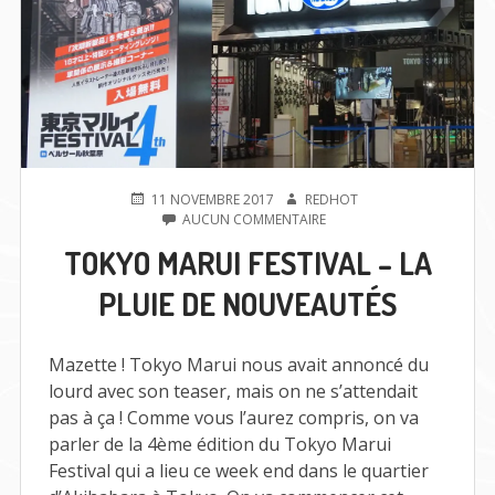
PUBLIÉ
AUTEUR
11 NOVEMBRE 2017
REDHOT
LE
SUR
AUCUN COMMENTAIRE
TOKYO
TOKYO MARUI FESTIVAL – LA
MARUI
FESTIVAL
PLUIE DE NOUVEAUTÉS
–
LA
PLUIE
DE
Mazette ! Tokyo Marui nous avait annoncé du
NOUVEAUTÉS
lourd avec son teaser, mais on ne s’attendait
pas à ça ! Comme vous l’aurez compris, on va
parler de la 4ème édition du Tokyo Marui
Festival qui a lieu ce week end dans le quartier