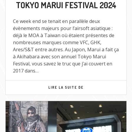
TOKYO MARUI FESTIVAL 2024
MARUI
FESTIVAL
2024
Ce week end se tenait en parallèle deux
évènements majeurs pour l’airsoft asiatique :
déjà le MOA à Taiwan où étaient présentes de
nombreuses marques comme VFC, GHK,
Ares/S&T entre autres. Au Japon, Marui a fait ça
à Akihabara avec son annuel Tokyo Marui
Festival, vous savez le truc que j’ai couvert en
2017 dans…
TOKYO
LIRE LA SUITE DE
MARUI
FESTIVAL
2024