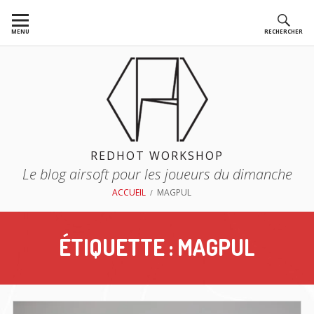
Aller
au
MENU
RECHERCHER
contenu
REDHOT WORKSHOP
Le blog airsoft pour les joueurs du dimanche
FIL
ACCUEIL
MAGPUL
D'ARIANE
ÉTIQUETTE :
MAGPUL