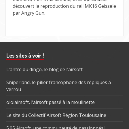
découvert la reproduction du rail MK16 Geissele
par Angry Gun.
Barre
Les sites à voir !
subsidiaire
L’antre du dingo, le blog de l’airsoft
Sniperland, le pilier francophone des répliques à
verrou
oioiairsoft, l’airsoft passé à la moulinette
Le site du Collectif Airsoft Région Toulousaine
5.95 Airsoft, une communauté de passionnés !