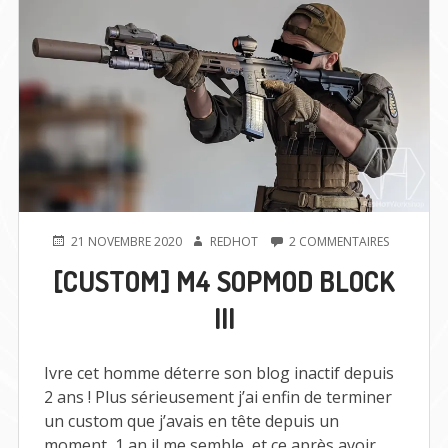
PUBLIÉ
AUTEUR
SUR
21 NOVEMBRE 2020
REDHOT
2 COMMENTAIRES
LE
[CUSTOM]
[CUSTOM] M4 SOPMOD BLOCK
M4
SOPMOD
III
BLOCK
III
Ivre cet homme déterre son blog inactif depuis
2 ans ! Plus sérieusement j’ai enfin de terminer
un custom que j’avais en tête depuis un
moment, 1 an il me semble, et ce après avoir