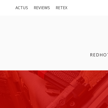
Menu
Aller
ACTUS
REVIEWS
RETEX
au
du
contenu
haut
REDHO
FIL
D'ARIANE