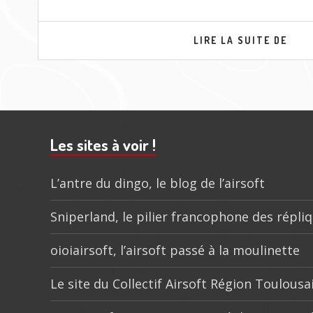
TOK
LIRE LA SUITE DE
MAR
FEST
–
LA
PLUI
Barre
DE
NOU
subsidiaire
Les sites à voir !
L’antre du dingo, le blog de l’airsoft
Sniperland, le pilier francophone des répli
oioiairsoft, l’airsoft passé à la moulinette
Le site du Collectif Airsoft Région Toulousa