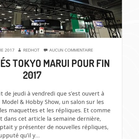
AUTEUR
SUR
RE 2017
REDHOT
AUCUN COMMENTAIRE
NOUVEAUTÉS
S TOKYO MARUI POUR FIN
TOKYO
MARUI
2017
POUR
FIN
2017
it de jeudi à vendredi que s’est ouvert à
n Model & Hobby Show, un salon sur les
 les maquettes et les répliques. Et comme
it dans cet article la semaine dernière,
tait y présenter de nouvelles répliques,
 supputé qu’il y…