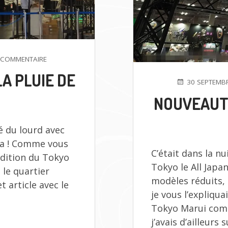
SUR
 COMMENTAIRE
TOKYO
A PLUIE DE
MARUI
PUBLIÉ
30 SEPTEMB
FESTIVAL
LE
NOUVEAUTÉ
–
LA
PLUIE
é du lourd avec
DE
NOUVEAUTÉS
 ça ! Comme vous
C’était dans la nu
édition du Tokyo
Tokyo le All Japa
 le quartier
modèles réduits,
 article avec le
je vous l’expliqua
Tokyo Marui comp
j’avais d’ailleurs