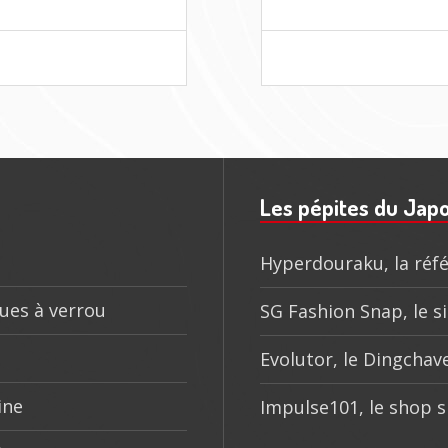
YO
UI
IVAL
E
VEAUTÉS
Les pépites du Jap
Hyperdouraku, la réfé
ques à verrou
SG Fashion Snap, le si
Evolutor, le Dingchave
ine
Impulse101, le shop s