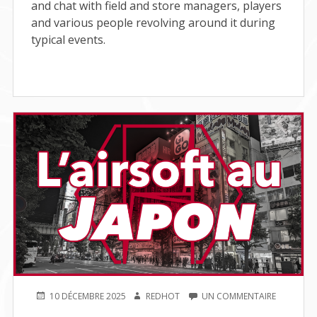
and chat with field and store managers, players
and various people revolving around it during
typical events.
PUBLIÉ
AUTEUR
SUR
10 DÉCEMBRE 2025
REDHOT
UN COMMENTAIRE
LE
L’AIRSOFT