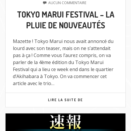
LE
SUR
AUCUN COMMENTAIRE
TOKYO
TOKYO MARUI FESTIVAL – LA
MARUI
FESTIVAL
PLUIE DE NOUVEAUTÉS
–
LA
PLUIE
DE
Mazette ! Tokyo Marui nous avait annoncé du
NOUVEAUTÉS
lourd avec son teaser, mais on ne s’attendait
pas à ça ! Comme vous l’aurez compris, on va
parler de la 4ème édition du Tokyo Marui
Festival qui a lieu ce week end dans le quartier
d’Akihabara à Tokyo. On va commencer cet
article avec le trio…
TOKYO
LIRE LA SUITE DE
MARUI
FESTIVAL
–
LA
PLUIE