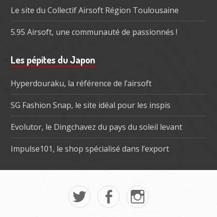
Le site du Collectif Airsoft Région Toulousaine
5.95 Airsoft, une communauté de passionnés !
Les pépites du Japon
Hyperdouraku, la référence de l’airsoft
SG Fashion Snap, le site idéal pour les inspis
Evolutor, le Dingchavez du pays du soleil levant
Impulse101, le shop spécialisé dans l’export
Menu
Mon
La
Mon
social
twitter
page
instagram
dans
Tokyo