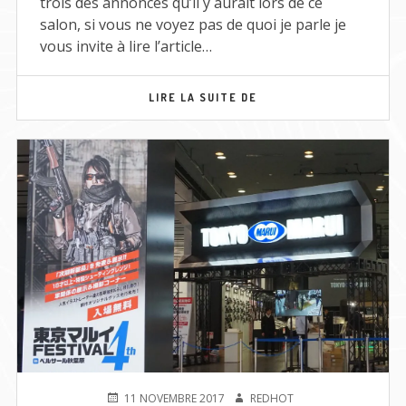
trois des annonces qu’il y aurait lors de ce
salon, si vous ne voyez pas de quoi je parle je
vous invite à lire l’article…
SHIZUOKA
LIRE LA SUITE DE
HOBBY
SHOW
2018
–
MEH/20
PUBLIÉ
AUTEUR
11 NOVEMBRE 2017
REDHOT