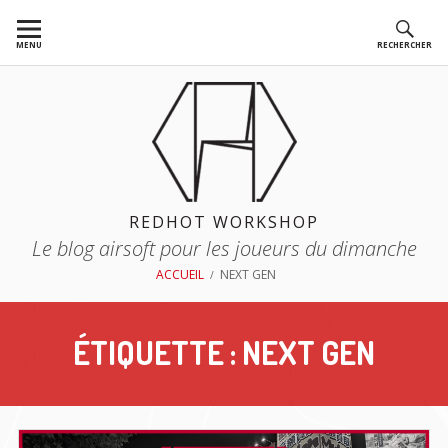
Aller
au
MENU
RECHERCHER
contenu
REDHOT WORKSHOP
Le blog airsoft pour les joueurs du dimanche
FIL
ACCUEIL
NEXT GEN
D'ARIANE
ÉTIQUETTE :
NEXT GEN