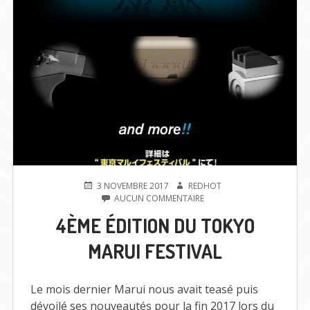
DE
NOUVEAUTÉS
PUBLIÉ
AUTEUR
3 NOVEMBRE 2017
REDHOT
LE
SUR
AUCUN COMMENTAIRE
4ÈME
4ÈME ÉDITION DU TOKYO
ÉDITION
DU
MARUI FESTIVAL
TOKYO
MARUI
FESTIVAL
Le mois dernier Marui nous avait teasé puis
dévoilé ses nouveautés pour la fin 2017 lors du