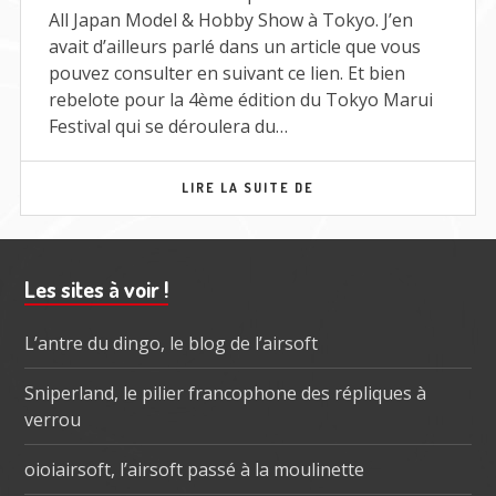
All Japan Model & Hobby Show à Tokyo. J’en
avait d’ailleurs parlé dans un article que vous
pouvez consulter en suivant ce lien. Et bien
rebelote pour la 4ème édition du Tokyo Marui
Festival qui se déroulera du…
4ÈME
LIRE LA SUITE DE
ÉDITION
DU
TOKYO
MARUI
Barre
Les sites à voir !
FESTIVAL
subsidiaire
L’antre du dingo, le blog de l’airsoft
Sniperland, le pilier francophone des répliques à
verrou
oioiairsoft, l’airsoft passé à la moulinette