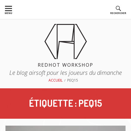
Aller
au
MENU
RECHERCHER
contenu
REDHOT WORKSHOP
Le blog airsoft pour les joueurs du dimanche
FIL
ACCUEIL
PEQ15
D'ARIANE
ÉTIQUETTE :
PEQ15