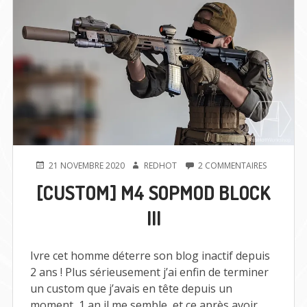
PUBLIÉ
AUTEUR
SUR
21 NOVEMBRE 2020
REDHOT
2 COMMENTAIRES
LE
[CUSTOM]
[CUSTOM] M4 SOPMOD BLOCK
M4
SOPMOD
III
BLOCK
III
Ivre cet homme déterre son blog inactif depuis
2 ans ! Plus sérieusement j’ai enfin de terminer
un custom que j’avais en tête depuis un
moment, 1 an il me semble, et ce après avoir