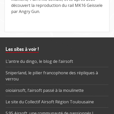
découvert la reproduction du rail MK16 Geissele
par Angry Gun.
Barre
Les sites à voir !
subsidiaire
L’antre du dingo, le blog de l’airsoft
Sniperland, le pilier francophone des répliques à
verrou
oioiairsoft, l’airsoft passé à la moulinette
Le site du Collectif Airsoft Région Toulousaine
5.95 Airsoft, une communauté de passionnés !