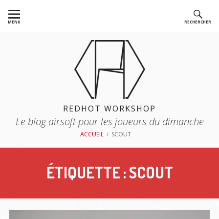
Aller
au
MENU
RECHERCHER
contenu
REDHOT WORKSHOP
Le blog airsoft pour les joueurs du dimanche
FIL
ACCUEIL
SCOUT
D'ARIANE
ÉTIQUETTE :
SCOUT