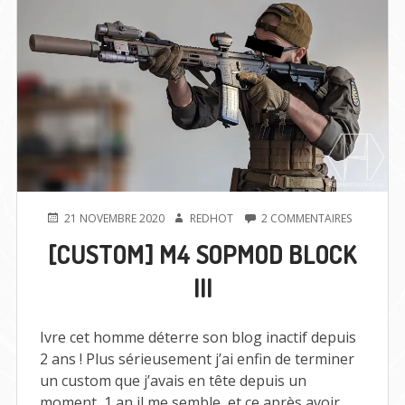
PUBLIÉ
AUTEUR
SUR
21 NOVEMBRE 2020
REDHOT
2 COMMENTAIRES
LE
[CUSTOM]
[CUSTOM] M4 SOPMOD BLOCK
M4
SOPMOD
III
BLOCK
III
Ivre cet homme déterre son blog inactif depuis
2 ans ! Plus sérieusement j’ai enfin de terminer
un custom que j’avais en tête depuis un
moment, 1 an il me semble, et ce après avoir