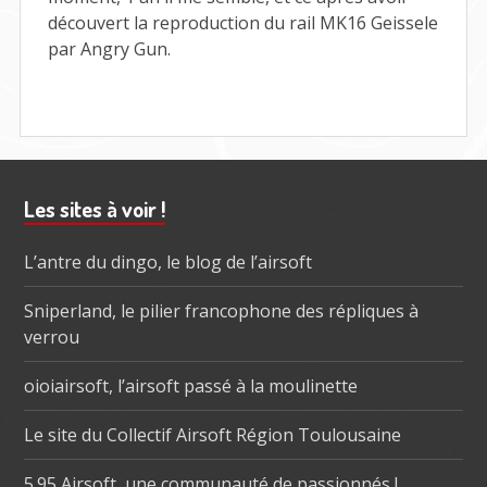
découvert la reproduction du rail MK16 Geissele
par Angry Gun.
Barre
Les sites à voir !
subsidiaire
L’antre du dingo, le blog de l’airsoft
Sniperland, le pilier francophone des répliques à
verrou
oioiairsoft, l’airsoft passé à la moulinette
Le site du Collectif Airsoft Région Toulousaine
5.95 Airsoft, une communauté de passionnés !