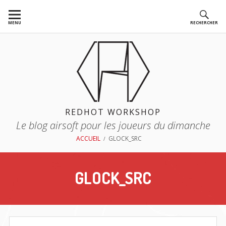
Aller
au
MENU
RECHERCHER
contenu
REDHOT WORKSHOP
Le blog airsoft pour les joueurs du dimanche
FIL
ACCUEIL
GLOCK_SRC
D'ARIANE
GLOCK_SRC