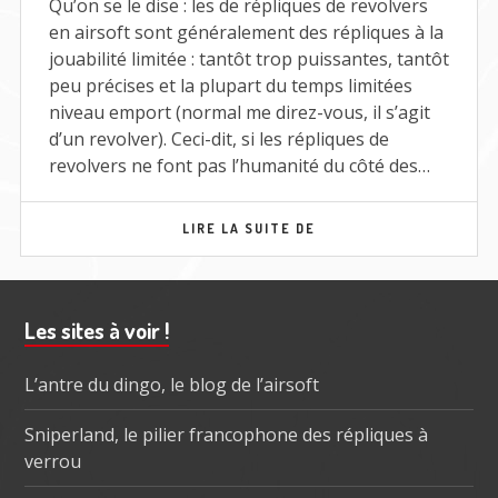
Qu’on se le dise : les de répliques de revolvers
en airsoft sont généralement des répliques à la
jouabilité limitée : tantôt trop puissantes, tantôt
peu précises et la plupart du temps limitées
niveau emport (normal me direz-vous, il s’agit
d’un revolver). Ceci-dit, si les répliques de
revolvers ne font pas l’humanité du côté des…
MARUSHIN
LIRE LA SUITE DE
MATEBA
REVOLVER
Barre
Les sites à voir !
subsidiaire
L’antre du dingo, le blog de l’airsoft
Sniperland, le pilier francophone des répliques à
verrou