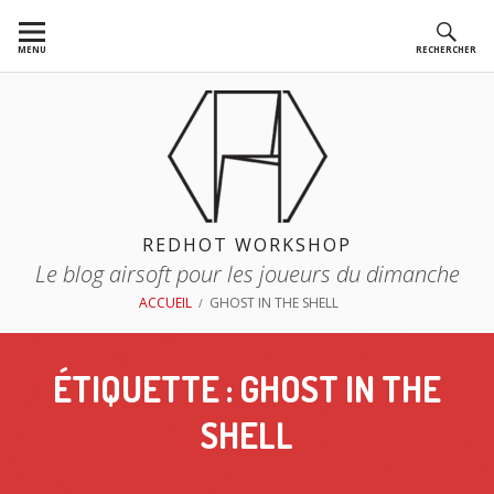
Aller
au
MENU
RECHERCHER
contenu
REDHOT WORKSHOP
Le blog airsoft pour les joueurs du dimanche
FIL
ACCUEIL
GHOST IN THE SHELL
D'ARIANE
ÉTIQUETTE :
GHOST IN THE
SHELL