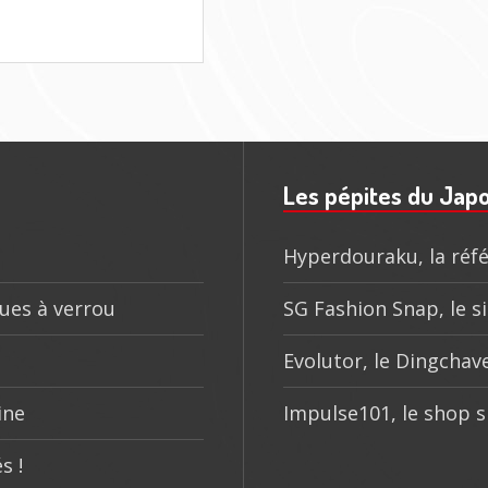
Les pépites du Jap
Hyperdouraku, la réfé
ques à verrou
SG Fashion Snap, le si
Evolutor, le Dingchave
ine
Impulse101, le shop s
s !