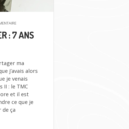
SUR
ENTAIRE
TMC
 : 7 ANS
MP20
PLATE
CARRIER
:
7
partager ma
ANS
APRÈS
que j’avais alors
ue je venais
 II : le TMC
ore et il est
ndre ce que je
r de ça