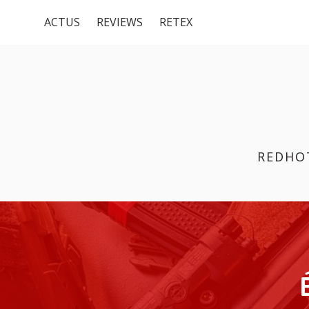
Menu
Aller
ACTUS
REVIEWS
RETEX
au
du
contenu
haut
REDHO
FIL
D'ARIANE