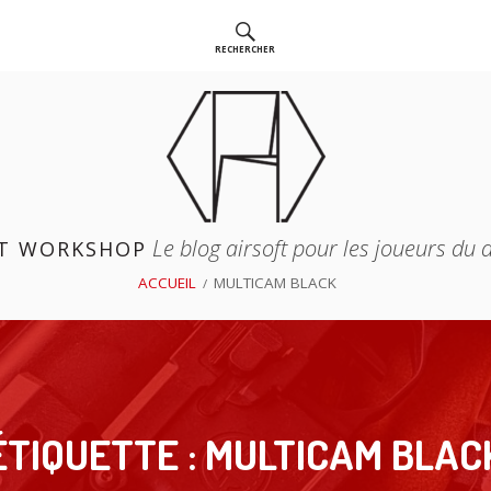
RECHERCHER
Le blog airsoft pour les joueurs du
T WORKSHOP
ACCUEIL
MULTICAM BLACK
ÉTIQUETTE :
MULTICAM BLAC