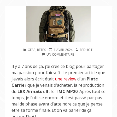
PUBLIÉ
PUBLIÉ
AUTEUR
GEAR
,
RETEX
1 AVRIL 2024
REDHOT
DANS
LE
SUR
UN COMMENTAIRE
TMC
MP20
Il y a 7 ans de ça, j’ai créé ce blog pour partager
PLATE
ma passion pour l’airsoft. Le premier article que
CARRIER
:
j’avais alors écrit était
une review
d’un
Plate
7
Carrier
que je venais d’acheter, la reproduction
ANS
du
LBX Armatus II
: le
TMC MP20
. Après tout ce
APRÈS
temps, je l’utilise encore et il est passé par pas
mal de phase avant d’atteindre ce que je pense
être sa forme finale. Et on va parler de ça
aujourd’hui !