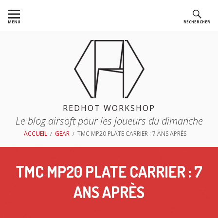
Aller
au
MENU
RECHERCHER
contenu
REDHOT WORKSHOP
Le blog airsoft pour les joueurs du dimanche
FIL
ACCUEIL
GEAR
TMC MP20 PLATE CARRIER : 7 ANS APRÈS
D'ARIANE
TMC MP20 PLATE CARRIER : 7
ANS APRÈS