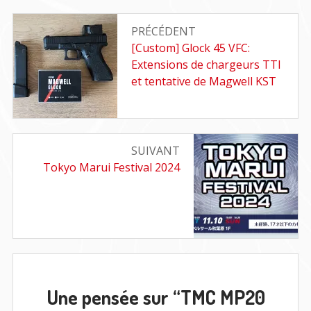
Navigation
PRÉCÉDENT
de
Article
[Custom] Glock 45 VFC:
précédent
Extensions de chargeurs TTI
l’article
:
et tentative de Magwell KST
SUIVANT
Article
Tokyo Marui Festival 2024
suivant
:
Une pensée sur “
TMC MP20