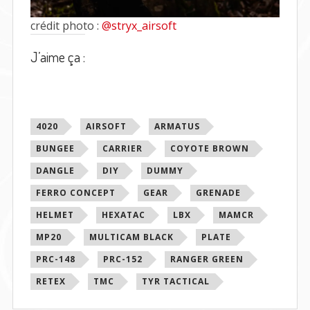
crédit photo :
@stryx_airsoft
J’aime ça :
Étiqueté
4020
AIRSOFT
ARMATUS
avec
BUNGEE
CARRIER
COYOTE BROWN
DANGLE
DIY
DUMMY
FERRO CONCEPT
GEAR
GRENADE
HELMET
HEXATAC
LBX
MAMCR
MP20
MULTICAM BLACK
PLATE
PRC-148
PRC-152
RANGER GREEN
RETEX
TMC
TYR TACTICAL