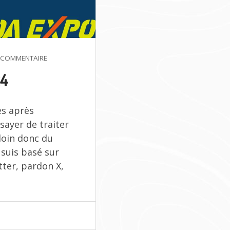
SUR
 COMMENTAIRE
MOA
24
TAIWAN
2024
es après
ssayer de traiter
loin donc du
 suis basé sur
tter, pardon X,
WAN