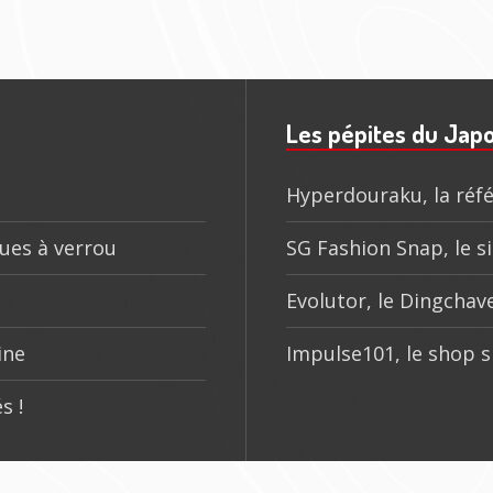
4
Les pépites du Jap
Hyperdouraku, la réfé
ques à verrou
SG Fashion Snap, le si
Evolutor, le Dingchave
ine
Impulse101, le shop s
s !