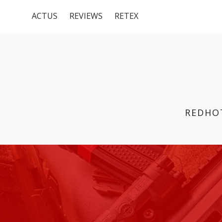
Menu
Aller
ACTUS
REVIEWS
RETEX
au
du
contenu
haut
REDHO
FIL
D'ARIANE