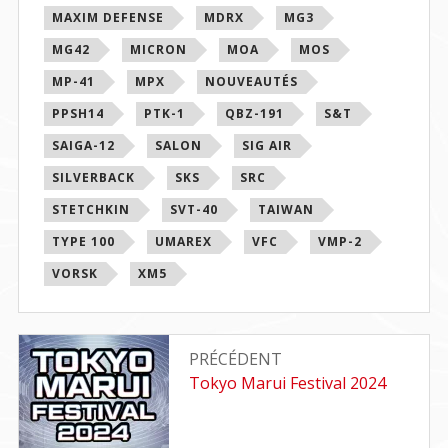
MAXIM DEFENSE
MDRX
MG3
MG42
MICRON
MOA
MOS
MP-41
MPX
NOUVEAUTÉS
PPSH14
PTK-1
QBZ-191
S&T
SAIGA-12
SALON
SIG AIR
SILVERBACK
SKS
SRC
STETCHKIN
SVT-40
TAIWAN
TYPE 100
UMAREX
VFC
VMP-2
VORSK
XM5
Navigation
PRÉCÉDENT
de
Article
Tokyo Marui Festival 2024
précédent
l’article
: