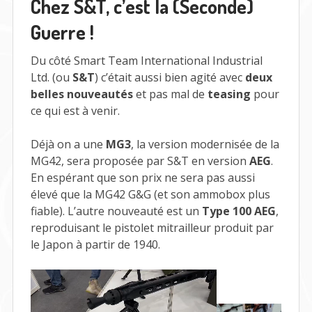
Chez S&T, c’est la (Seconde)
Guerre !
Du côté Smart Team International Industrial
Ltd. (ou
S&T
) c’était aussi bien agité avec
deux
belles nouveautés
et pas mal de
teasing
pour
ce qui est à venir.
Déjà on a une
MG3
, la version modernisée de la
MG42, sera proposée par S&T en version
AEG
.
En espérant que son prix ne sera pas aussi
élevé que la MG42 G&G (et son ammobox plus
fiable). L’autre nouveauté est un
Type 100 AEG
,
reproduisant le pistolet mitrailleur produit par
le Japon à partir de 1940.