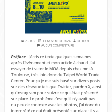
PUBLIÉ
PUBLIÉ
AUTEUR
ACTUS
11 NOVEMBRE 2024
REDHOT
DANS
LE
SUR
AUCUN COMMENTAIRE
MOA
TAIWAN
Préface
: j’écris ce texte quelques semaines
2024
après l’évènement et mon article à chaud. J’ai
essayer de traiter le MOA depuis chez moi à
Toulouse, très loin donc du Taipei World Trade
Center. Pour ça je me suis basé sur divers posts
sur des réseaux tels que Twitter, pardon X, ainsi
qu’Instagram pour suivre ce qui était présenté
sur place. Le problème c’est qu’il n’y avait pas
ou peu de contexte avec les photos, j’ai donc du
interprété ce qui était présenté sur place : il y a