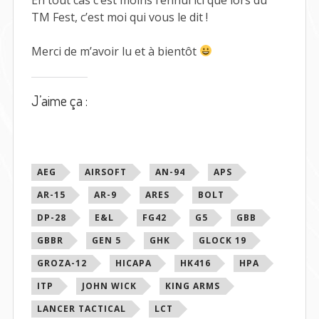
TM Fest, c’est moi qui vous le dit !
Merci de m’avoir lu et à bientôt
J’aime ça :
Étiqueté
AEG
AIRSOFT
AN-94
APS
avec
AR-15
AR-9
ARES
BOLT
DP-28
E&L
FG42
G5
GBB
GBBR
GEN 5
GHK
GLOCK 19
GROZA-12
HICAPA
HK416
HPA
ITP
JOHN WICK
KING ARMS
LANCER TACTICAL
LCT