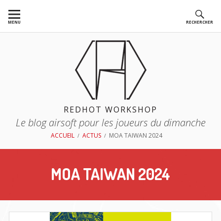
Aller
au
MENU
RECHERCHER
contenu
REDHOT WORKSHOP
Le blog airsoft pour les joueurs du dimanche
FIL
ACCUEIL
ACTUS
MOA TAIWAN 2024
D'ARIANE
MOA TAIWAN 2024