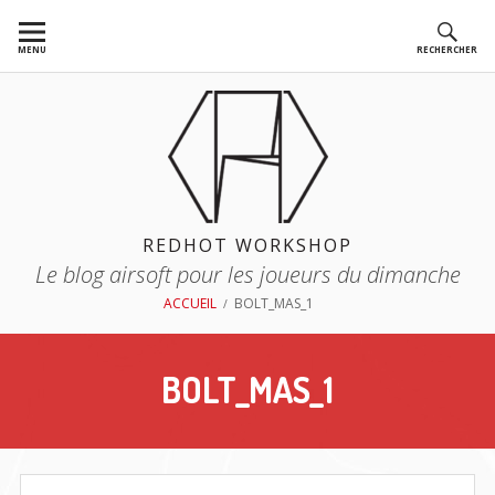
Aller
au
MENU
RECHERCHER
contenu
REDHOT WORKSHOP
Le blog airsoft pour les joueurs du dimanche
FIL
ACCUEIL
BOLT_MAS_1
D'ARIANE
BOLT_MAS_1