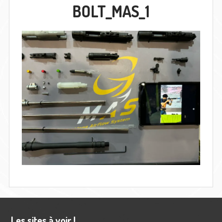
BOLT_MAS_1
Barre
Les sites à voir !