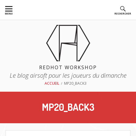
Aller
au
MENU
RECHERCHER
contenu
REDHOT WORKSHOP
Le blog airsoft pour les joueurs du dimanche
FIL
ACCUEIL
MP20_BACK3
D'ARIANE
MP20_BACK3